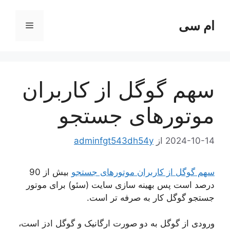
رش
ه
ام سی
فهرست
حتوا
سهم گوگل از کاربران
موتور‌‌های جستجو
2024-10-14
از
adminfgt543dh54y
سهم گوگل از کاربران موتور‌‌های جستجو
بیش از 90
درصد است پس بهینه سازی سایت (سئو) برای موتور
جستجو گوگل کار به صرفه تر است.
ورودی از گوگل به دو صورت ارگانیک و گوگل ادز است،