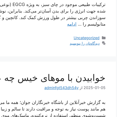
ترکیبات طبیعی
شده جهت انرژی را برای بدن آسان‌تر می‌کند. بنابراین، نوش
سوزاندن چربی بیشتر در طول ورزش کمک کند. کاتچین و کا
متابولیسم را …
ادامه
دسته‌ها
Uncategorized
دیدگاه‌تان را بنویسید
خوابیدن با موهای خیس چه ع
2025-01-05
از
adminfgt543dh54y
به گزارش خبرآنلاین از باشگاه خبرنگاران جوان؛ همه ما می
هم مانند پوست نیاز به توجه و مراقبت دارند تا سالم و زیب
شست‌وشوی منظم، استفاده از نرم‌کننده، ماسک‌های موی 