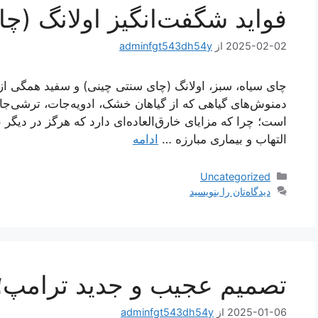
فواید شگفت‌انگیز اولانگ (چ
2025-02-02
از
adminfgt543dh54y
دمنوش‌های گیاهی که از گیاهان خشک، ادویه‌جات، ترشی‌جات
التهاب و بیماری مبارزه …
ادامه
دسته‌ها
Uncategorized
دیدگاه‌تان را بنویسید
تصمیم عجیب و جدید ترامپ؛ ت
2025-01-06
از
adminfgt543dh54y