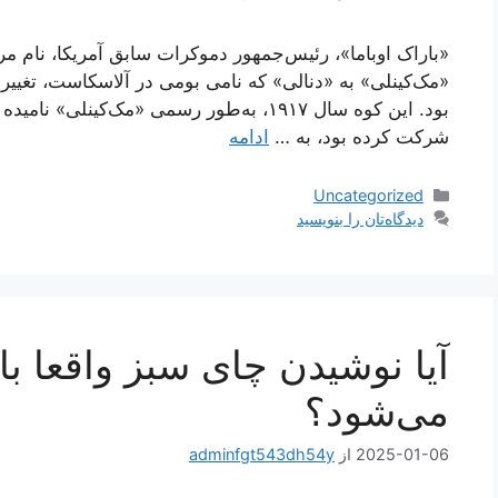
«باراک اوباما»، رئیس‌جمهور دموکرات سابق آمریکا، نام مرت
«مک‌کینلی» به «دنالی» که نامی بومی در آلاسکاست، تغییر و
بود. این کوه سال ۱۹۱۷، به‌طور رسمی «مک‌کین
شرکت کرده بود، به …
ادامه
دسته‌ها
Uncategorized
دیدگاه‌تان را بنویسید
آیا نوشیدن چای سبز واقعا 
می‌شود؟
2025-01-06
از
adminfgt543dh54y