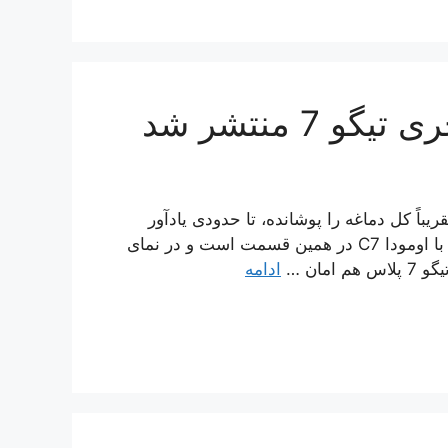
7 منتشر شد
جره‌ای که تقریباً کل دماغه را پوشانده، تا حدودی یادآور
X33 کراس است. درواقع، تنها تفاوت ظاهری تیگو 7 پلاس با اومودا C7 در همین قسمت است و در نمای
مان …
ادامه