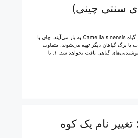
ای سنتی چینی)
چای سیاه، سبز، اولانگ (چای سنتی چینی) و سفید همگی از گیاه Camellia sinensis به بار می‌آیند. چای با
 یا برگ گیاهان دیگر تهیه می‌شوند، متفاوت
است؛ چرا که مزایای خارق‌العاده‌ای دارد که هرگز در دیگر نوشیدنی‌های گیاهی یافت نخواهد شد. ۱. با
غییر نام یک کوه