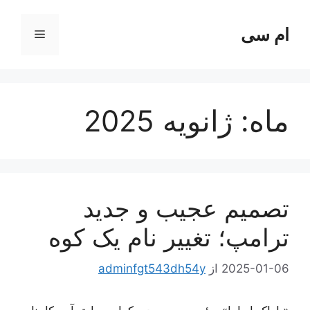
رش
ه
ام سی
فهرست
حتوا
ماه:
ژانویه 2025
تصمیم عجیب و جدید
ترامپ؛ تغییر نام یک کوه
2025-01-06
از
adminfgt543dh54y