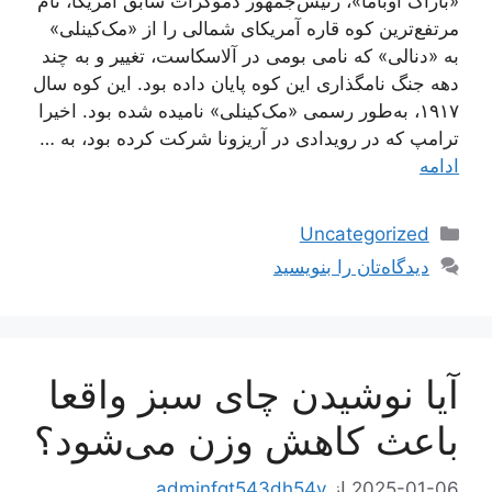
«باراک اوباما»، رئیس‌جمهور دموکرات سابق آمریکا، نام
مرتفع‌ترین کوه قاره آمریکای شمالی را از «مک‌کینلی»
به «دنالی» که نامی بومی در آلاسکاست، تغییر و به چند
دهه جنگ نامگذاری این کوه پایان داده بود. این کوه سال
۱۹۱۷، به‌طور رسمی «مک‌کینلی» نامیده شده بود. اخیرا
ترامپ که در رویدادی در آریزونا شرکت کرده بود، به …
ادامه
دسته‌ها
Uncategorized
دیدگاه‌تان را بنویسید
آیا نوشیدن چای سبز واقعا
باعث کاهش وزن می‌شود؟
2025-01-06
از
adminfgt543dh54y