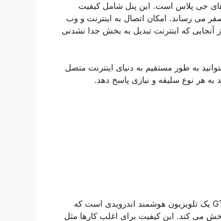
یژگی تلویزون های جی پلاس است. این پنل شامل کیفیت
فر می رساند. امکان اتصال به اینترنت و وب
آنجایی که اینترنت تبدیل به بخش جدا نشدنی
وانید به طور مستقیم به دنیای اینترنت متصل
 به هر نوع سلیقه و نیازی پاسخ دهد.
تلویزیون جی پلاس 40 اینچ هوشمند مدل GTV-40RH614N یک تلویزیون هوشمند اندرویدی است که
یر را با کیفیت فول اچ دی و رزولوشن ۱۰۸۰ × ۱۹۲۰ پخش می کند. این کیفیت برای اغلب کارها مثل