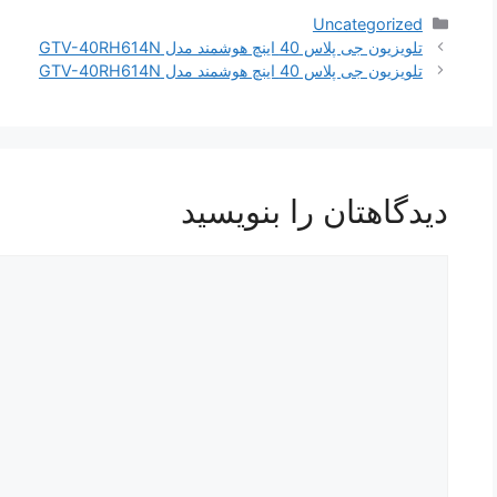
دسته‌ها
Uncategorized
تلویزیون جی پلاس 40 اینچ هوشمند مدل GTV-40RH614N
تلویزیون جی پلاس 40 اینچ هوشمند مدل GTV-40RH614N
دیدگاهتان را بنویسید
دیدگاه