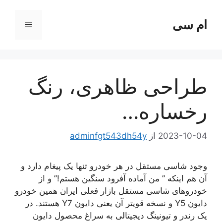
رش
ه
ام سی
فهرست
حتوا
طراحی ظاهری، رنگ
رخساره…
2023-10-04
از
adminfgt543dh54y
وجود شاسی مستقل در هر خودرو تنها یک پیغام دارد و
آن هم اینکه ” من آماده آفرود سنگین هستم!” و از
خودروهای شاسی مستقل بازار فعلی ایران همین خودرو
دایون Y5 و نسخه قویتر آن یعنی دایون Y7 هستند. در
یک رندر و تیونینگ دیجیتالی به سراغ محصول دایون