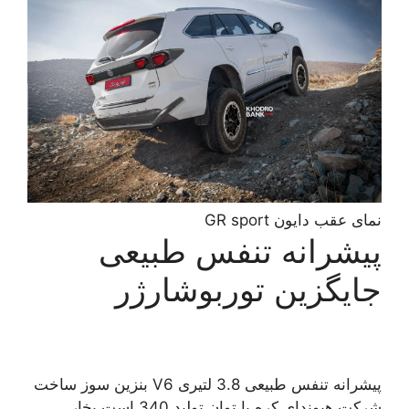
نمای عقب دایون GR sport
پیشرانه تنفس طبیعی
جایگزین توربوشارژر
پیشرانه تنفس طبیعی 3.8 لتیری V6 بنزین سوز ساخت
شرکت هیوندای کره با توان تولید 340 است بخار