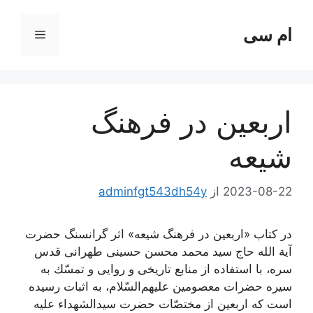
رش
ه
ام سی
فهرست
حتوا
اربعین در فرهنگ
شیعه
2023-08-22
از
adminfgt543dh54y
در کتاب «اربعین در فرهنگ شیعه» اثر گرانسنگ حضرت
آیة الله حاج سید محمد محسن حسینی طهرانی قدس
سره، با استفاده از منابع تاريخى و روايى و تمسّك به
سيره حضرات معصومين عليهم‌‏السّلام، به اثبات رسیده
است که اربعین از مختصّات حضرت سیدالشهداء علیه