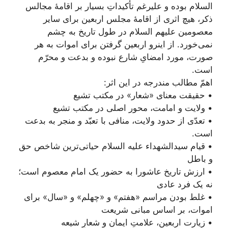
السلام بوده و علیرغم تأکیداتِ بسیار بر اقامۀ مجالس
ذکر، هیچ اثری از اقامۀ مجلس اربعین براى ساير
معصومین علیهم السلام در طول تاریخ به چشم
نمى‌‏خورد. از اینرو اربعين گرفتن براى اموات به هر
صورت، مورد امضایِ شارع نبوده و بدعت و محرّم
است.
اهمّ مطالب مندرجه در این اثر:
• حقیقت معنای «شعار» در مکتب تشیع
• ولایت و امامت، محور اصلی در مکتب تشیع
• تعدّی از حدود ولایت، منافی با تعبّد و منجر به بدعت
است.
• قیام سیدالشهداء علیه السلام حیاتی‌ترین شاخص حق
و باطل
• ارزش تاریخ عاشورا به حضور یک امام معصوم است؛
نه یک فرد عادی
• غلط بودن مراسم «هفتم» و «چهلم» و «سال» برای
اموات، بر اساس مبانی شریعت
• زیارت اربعین، علامتِ ایمان و شعارِ شیعه