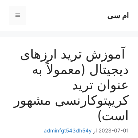
رش
ه
ام سی
فهرست
حتوا
آموزش ترید ارزهای
دیجیتال (معمولاً به
عنوان ترید
کریپتوکارنسی مشهور
است)
2023-07-01
از
adminfgt543dh54y