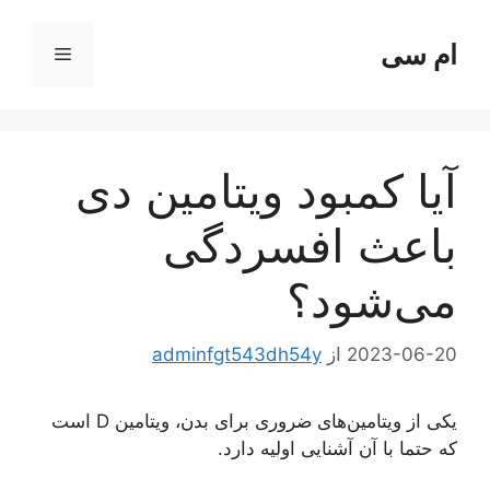
رش
ه
ام سی
فهرست
حتوا
آیا کمبود ویتامین دی
باعث افسردگی
می‌شود؟
2023-06-20
از
adminfgt543dh54y
یکی از ویتامین‌های ضروری برای بدن، ویتامین D است
که حتما با آن آشنایی اولیه دارد.