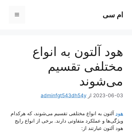
رش
ه
ام سی
فهرست
حتوا
هود آلتون به انواع
مختلفی تقسیم
می‌شوند
2023-06-03
از
adminfgt543dh54y
هود
آلتون به انواع مختلفی تقسیم می‌شوند، که هرکدام
ویژگی‌ها و عملکرد متفاوتی دارند. برخی از انواع رایج
هود آلتون عبارتند از: