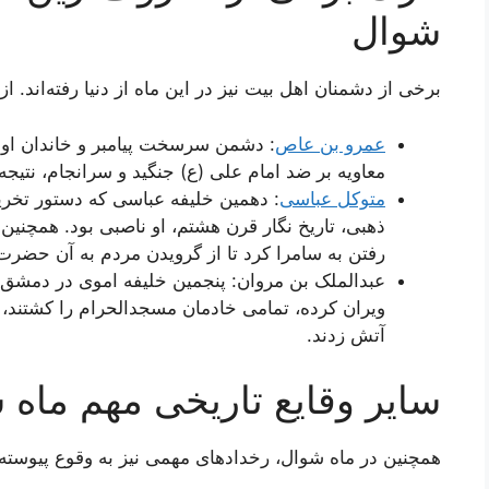
شوال
برخی از دشمنان اهل بیت نیز در این ماه از دنیا رفته‌اند. از
عمرو بن عاص
: دشمن سرسخت پیامبر و خاندان او 
معاویه بر ضد امام علی (ع) جنگید و سرانجام، نتیجه ج
متوکل عباسی
: دهمین خلیفه عباسی که دستور تخریب
ذهبی، تاریخ نگار قرن هشتم، او ناصبی بود. همچنین او
رفتن به سامرا کرد تا از گرویدن مردم به آن حضرت
عبدالملک بن مروان: پنجمین خلیفه اموی در دمشق بو
ویران کرده، تمامی خادمان مسجدالحرام را کشتند، 
آتش زدند.
سایر وقایع تاریخی مهم ماه 
همچنین در ماه شوال، رخدادهای مهمی نیز به وقوع پیوسته ا