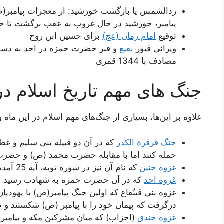
ردالشمس یا بازگشت خورشید: از معجزات پیامبر(
پیامبر، خورشید در حال غروب به عقب برگشت تا ح
توقیع
امام زمان (عج)
برای حسین ابن روح
ویرانی قبور
بقیع
مصادف با 1344 قمری
جنگ های مهم تاریخ اسلام در
علاوه بر این‌ها، بسیاری از جنگ‌های مهم اسلام در این ماه و
جنگ قرقرة الکدر
که در آن دو قبیله بنی سلیم و غط
حمله کنند اما با مقابله حضرت محمد (ص) و حضرت 
غزوه حنین
که نام آن نیز در سوره توبه، آیه 25 آمده است.
غزوه احد
که در آن حضرت حمزه به شهادت رسید
غزوه بنی قَینُقاع که اولین جنگ پیامبر(ص) با یهودیان
درگرفت که پیمان خود را با پیامبر (ص) شکستند و 
غزوه خندق
(احزاب) که میان مشرکین مکه و پیامبر