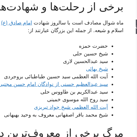
برخی از رحلت‌ها و شهادت‌ها
ماه شوال مصادف است با سالروز شهادت
امام صادق (ع)
و
جو
اسلام و شیعه. از جمله این بزرگان عبارتند از:
حضرت حمزه
شیخ حسین حلى
سید عبدالحسین لارى
شیخ بهائى
آیت الله العظمى سید حسین طباطبائى بروجردى
سید عبدالعظیم حسنى از نوادگان امام حسن مجتبی
سید عبدالکریم بن طاووس حلى
سید روح الله موسوى خمینى
آیت الله العظمى شیخ جواد تبریزى
شیخ محمد باقر اصفهانى معروف به وحید بهبهانى
مرگ برخی از معروف‌ترین دش