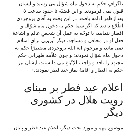
تلگرافِ حکمِ به دخول ماه شوّال می رسید و ایشان
قبول نمی فرمودند. و این قضیّه تا حدود ساعت ٥
بعدازظهر ادامه یافت. در این وقت به آقای بروجردی
اطّلاع دادند که اگر شما حکم به دخول ماه شوّال و
افطار ننمایید، با توجّه به عمل آن شخصِ عالم و اشاعۀ
فعل او در محافل و مساجد، دیگر آبرویی برای اسلام
نمی ماند، و مرحوم آیة الله بروجردی مضطرّاً حکم به
دخول ماه شوّال نمودند؛ و چون علاّمه طهرانی حکم
مجتهد را نافذ و واجب الإتّباع می دانستند، ایشان نیز
حکم به افطار و اقامۀ نماز عید فطر نمودند.»
اعلام عید فطر بر مبنای
رویت هلال در کشوری
دیگر
موضوع مهم و مورد بحث دیگر، اعلام عید فطر و پایان