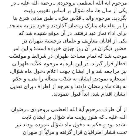
مرحوم آیة الله العظمی بروجردی ـ رحمة الله علیه ـ در
یکی از سال ها، ماه شوّال بر اساس تقویم، رؤیت
نگردید. مرحوم والد ـ قدّس سرّه ـ طبق مبانی شرع بنا
را بر بقاء ماه مبارک رمضان گذاردند و خود نیز به مسجد
برای اداء نماز عید نرفتند. در آن موقع شنیده شد که
یکی از آقایان معاریف و علمای برجستۀ طهران در
حضور دیگران در آن روز چیزی خورده است؛ و این امر
موجب شد که تمام مساجد طهران در شرائط و موقعیّت
افطار قرار گیرند. در این باره به مرحوم علاّمه طهرانی
نیز مراجعه شد و از ایشان جهت اعلام دخول ماه شوّال،
استجازه نمودند. ایشان به شدّت مسأله را نفی، و حکم
به بقاء ماه رمضان دادند! و هرچه از اطراف برای تعدیل
ایشان اقدام شد، ابداً قبول ننمودند.
از آن طرف مرحوم آیة الله العظمی بروجردی ـ رضوان
الله علیه ـ که هنوز رؤیت ماه شوّال بر ایشان ثابت
نشده بود و حکم به دخول ماه شوّال ننموده بودند نیز
تحت فشار اطرافیان قرار گرفته و مرتّباً از طهران