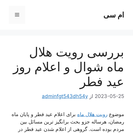
رش
ه
ام سی
فهرست
حتوا
بررسی رویت هلال
ماه شوال و اعلام روز
عید فطر
2023-05-25
از
adminfgt543dh54y
موضوع
رویت هلال ماه
برای اعلام عید فطر و پایان ماه
رمضان، هرساله جزو بحث برانگیز ترین مسائل بین
مردم بوده است. گروهی از اعلام شدن عید فطر در