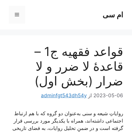
رش
ه
ام سی
فهرست
حتوا
قواعد فقهیه ج1 –
قاعدۀ لا ضرر و لا
ضرار (بخش اول)
2023-05-06
از
adminfgt543dh54y
روایاتِ شیعه و سنی به‌عنوان دو گروه که با هم ارتباط
اجتماعی داشته‌‌اند، همراه با یکدیگر مورد بررسی قرار
گرفته است و در ضمنِ تحلیل روایات، به فضای تاریخی