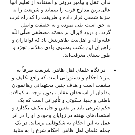
ندای عقل و پیامبر درونی و استفاده از تعلیم انبیا
عالی‌ترین مدارج قرب را بپیماید و شریعت را به
منزلۀ شمعی قرار داده و طریقت را که راه قرب
به حق است طی نموده و به حقیقت واصل
گردد. و درود لایزال بر محمّد مصطفی صلّی اللَه
علیه و آله و اهل‌بیت طاهرینش باد که لواداران و
راهبران این مکتب به‌سوی وادی مقدّس تجرّد و
طور سینای معرفت‌اند.
در نگاه علمای اهل ظاهر، شریعت صرفاً به
منزلۀ احکام و دستوراتی است که رافع تکلیف و
مشقت است و هدف چنین مجتهدانی رها نمودن
مقلدان از استحقاق عقاب، بدون توجه به کمالات
باطنی و جنبۀ ملکوتی و تأثیراتی است که یک
حکم شرعی باید بر نفس و جان مکلف بگذارد و
استعدادهای نهفته در زوایای وجودی او را در اثر
عمل به این احکام به شکوفایی برساند. در یک
جمله علمای اهل ظاهر، احکام شرع را به مثابۀ