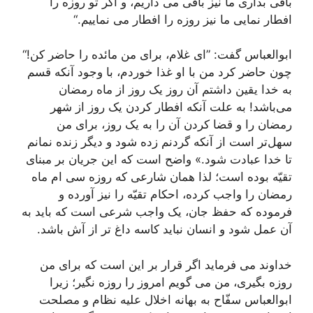
باقی بداری ما نیز باقی می داریم، و اگر تو روزه را
افطار نمایی ما نیز روزه را افطار می نماییم.“
ابوالعباس گفت: ”ای غلام، برای من مائده را حاضر کن!“
چون حاضر کرد من با او غذا خوردم، با وجود آنکه قسم
به خدا یقین داشتم آن روز یک روز از ماه رمضان
می‌باشد! به علت آنکه افطار کردن یک روز از شهر
رمضان را و قضا کردن آن را به یک روز، برای من
سهل‌تر است از آنکه گردنم زده شود و دیگر زنده نمانم
تا خدا عبادت شود.» واضح است که این جریان بر مبنای
تقیّه بوده است؛ لذا همان شارعی که روزه سی ام ماه
رمضان را واجب کرده، احکام تقیّه را نیز آورده و
فرموده که حفظ جان، یک واجب شرعی است که باید به
آن عمل شود و انسان نباید کاسه داغ تر از آش باشد.
خداوند می فرماید اگر قرار بر این است که برای من
روزه بگیری، من می گویم امروز را روزه نگیر؛ زیرا
ابوالعباس سفّاح به بهانه اخلال علیه نظام و مصلحت