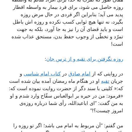
روزه حاصل می شود، برای فرد بیمار به واسطه افطار
پدید می آید؛ بنابراین اگر فردی در حال مرض روزه
بگیرد، نه تنها هیچ ثوابی کسب نکرده و روزه اش باطل
است و باید قضای آن را نیز به جا آورد، بلکه به جهت
تمرّد و تخطّی از وجوب حفظ بدن، مستحق عذاب شده
است!
روزه نگرفتن برای تقیه و از ترس جان
:
در روایتی که از
امام صادق
در
کتاب امام شناسی
و
جریان
تقیه
او در هنگام ماه رمضان آمده بیان شده است
که:« کلینی با سند دگر از حضرت روایت نموده است که:
«فرمود: من در حیره بر ابوالعباس سفّاح وارد شدم و او
به من گفت: ”ای اباعبدالله، رأی شما درباره روزه‌ی
امروز چیست؟!“
من گفتم: ”آن مربوط به امام می باشد؛ اگر تو روزه را