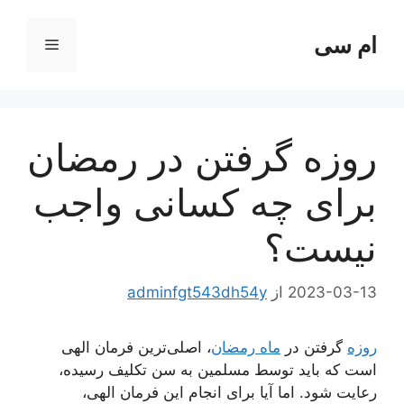
رش
ه
ام سی
فهرست
حتوا
روزه گرفتن در رمضان
برای چه کسانی واجب
نیست؟
2023-03-13
از
adminfgt543dh54y
روزه
گرفتن در
ماه رمضان
، اصلی‌ترین فرمان الهی
است که باید توسط مسلمین به سن تکلیف رسیده،
رعایت شود. اما آیا برای انجام این فرمان الهی،