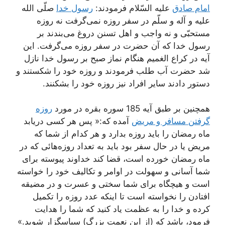
امام صادق
علیه السّلام فرمودند:
رسول خدا
صلّی الله
علیه و آله و سلّم در سفر روزه نمی‌گرفت نه روزه
مستحبّی و نه واجب و اهل تسنن دروغ می‌بندند بر
رسول خدا که آن حضرت در سفر روزه می‌گرفت. این
آیه در کراع الغمیم هنگام نماز صبح بر رسول خدا نازل
شد حضرت آب طلب فرمودند و روزه خود را شکستند و
دستور دادند سایر افراد نیز روزه خود را بشکنند.
همچنین بر طبق آیه 185 سوره بقره در مورد
روزه
گرفتن مسافر و مریض
آمده که:« پس هر کسی دریابد
ماه رمضان را باید روزه بدارد و هر کدام‌ از شما که‌
مریض‌ یا در حال‌ سفر بود باید به‌ تعداد روزه‌هائی‌ که‌ در
ماه‌ رمضان‌ خورده‌ است‌، قضا کند خداوند پیوسته ‌برای
‌شما آسانی‌ و سهولت‌ در اوامر و تکالیف خود را خواسته
است و هیچگاه برای شما سختی و عسرت و در مضیقه
افتادن را نخواسته است تا اینکه عدد روزه را تکمیل
کرده و خدا را به عظمت یاد کنید که شما را هدایت
فرمود، باشد که (از این نعمت بزرگ) سپاسگزار شوید.»