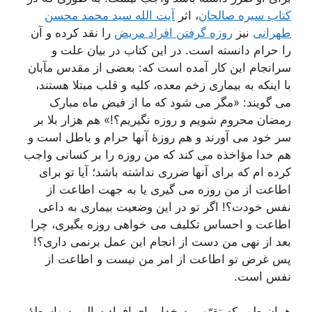
کتاب سیره صالحان
، اثر
آیت الله سید محمد محسن
طهرانی
نیز
روزه گرفتن افراد مریض
را نقد کرده و آن
را حرام دانسته است. در این کتاب در بیان علت و
سرانجام این کار آمده است که: بعضی از مقدس مآبان
با اینکه به بیماری زخم معده، کلیه و قلب مبتلا هستند،
می گویند: «مگر می شود که ما از فیض ماه مبارک
رمضان محروم شویم و روزه نگیریم؟!» هم هزار بلا بر
سر خود می آورند و هم روزۀ آنها حرام و باطل است و
هم خدا مؤاخذه می کند که من روزه را بر کسانی واجب
کرده ام که برای آنها ضرری نداشته باشد؛ آیا تو برای
اطاعت از من روزه می گیری یا به جهت اطاعت از
نفس خودت؟! اگر تو در این وضعیت بیماری به داعی
اطاعت و احساس تکلیف می خواهی روزه بگیری، چرا
بعد از نهی من دست از انجام این عمل برنمی داری؟!
پس غرض تو اطاعت از امر من نیست و اطاعت از
نفس است.
همان طور که تقرّب به خدا برای افراد سالم به واسطۀ