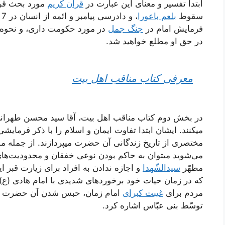
ابتدا تفسیر و معنای این عبارت در
قرآن کریم
مورد بحث قرا
سقوط
بلعم باعورا
،
فرمایش امام در
جنگ جمل
در مورد حکومت داری، و نحوه‌ی
در حق او مطلع خواهید شد.
معرفی کتاب مناقب اهل بیت
در بخش دوم کتاب مناقب اهل بیت، آقا سید محسن طهران
میکنند. ایشان ابتدا تفاوت ایمان و اسلام را با ذکر فرمای
مختصری از تاریخ زندگانی آن حضرت میپردازند. از جمله موا
می‌شوید میتوان به حاکم بودن نوعی خفقان و محدودیت‌های
مطهّر
سیدالشّهدا
و اجازه ندادن به افراد برای زیارت قبر
که در زمان حیات خود برخوردهای شدیدی با امام هادی (ع)
مردم برای
غیبت کبرای
امام زمان، حبس شدن آن حضرت و 
توسّط بنی عبّاس اشاره کرد.