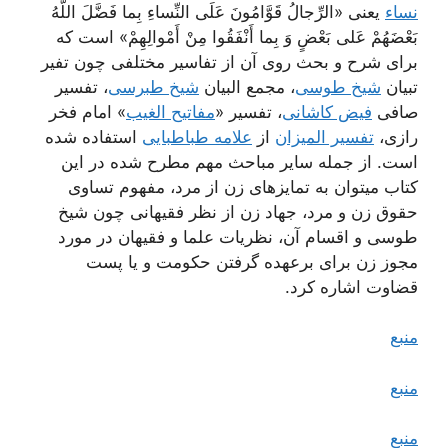
نساء
یعنی «الرِّجالُ قَوَّامُونَ عَلَى النِّساءِ بِما فَضَّلَ اللَّهُ
بَعْضَهُمْ عَلى‌ بَعْضٍ وَ بِما أَنْفَقُوا مِنْ أَمْوالِهِمْ‌» است که
برای شرح و بحث روی آن از تفاسیر مختلفی چون تفیر
تبیان
شیخ طوسی
، مجمع البیان
شیخ طبرسی
، تفسیر
صافی
فیض کاشانی
، تفسیر «
مفاتیح الغیب
» امام فخر
رازی،
تفسیر المیزان
از
علامه طباطبایی
استفاده شده
است. از جمله سایر مباحث مهم مطرح شده در این
کتاب میتوان به تمایزهای زن از مرد، مفهوم تساوی
حقوق زن و مرد، جهاد زن از نظر فقیهانی چون شیخ
طوسی و اقسام آن، نظریات علما و فقیهان در مورد
مجوز زن برای برعهده گرفتن حکومت و یا پست
قضاوت اشاره کرد.
منبع
منبع
منبع