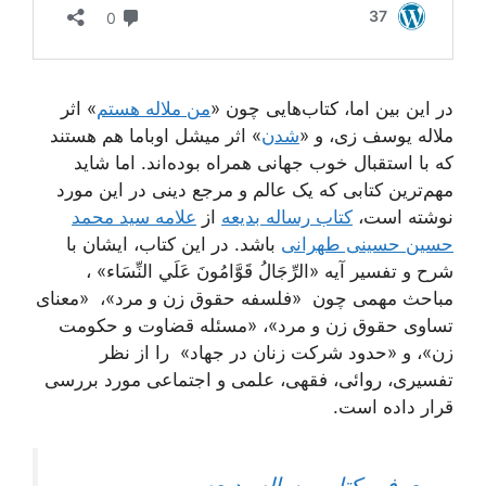
در این بین اما، کتاب‌هایی چون «
من ملاله هستم
» اثر
ملاله یوسف زی، و «
شدن
» اثر میشل اوباما هم هستند
که با استقبال خوب جهانی همراه بوده‌اند. اما شاید
مهم‌ترین کتابی که یک عالم و مرجع دینی در این مورد
نوشته است،
کتاب رساله بدیعه
از
علامه سید محمد
حسین حسینی طهرانی
باشد. در این کتاب، ایشان با
شرح و تفسیر آیه «الرِّجَالُ قَوَّامُونَ عَلَي‌ النِّسَاء» ،
مباحث مهمی چون «فلسفه حقوق زن و مرد»، «معنای
تساوی حقوق زن و مرد»، «مسئله قضاوت و حکومت
زن»، و «حدود شرکت زنان در جهاد» را از نظر
تفسیری، روائی، فقهی، علمی و اجتماعی مورد بررسی
قرار داده است.
معرفی کتاب رساله بدیعه