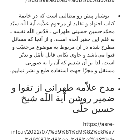
نوشتار پیش رو مطالبی است که در خاتمۀ
کتاب
اجتهاد و تقلید
از مرحوم علاّمه آیة اللَه سیّد
محمّدحسین حسینی طهرانی ـ قدّس اللَه نفسه ـ
به قلم این حقیر آمده است. و از آنجا که مسائل
مطرح شده در آن مربوط به موضوع مرجعیّت و
فتوا می‌باشد و حاوی نکاتی قابل تأمّل و تدبّر
است، لذا بر آن شدیم که آن را به صورتی
مستقل و مجزّا جهت استفاده طبع و نشر نماییم.
مدح علاّمه طهرانی از تقوا و
ضمیر روشن آیة اللَه شیخ
حسین حلّی
https://asre-
info.ir/2022/07/%d9%81%d9%82%d8%a7
%d9%87%d8%aa-%d8%af%d8%b1-