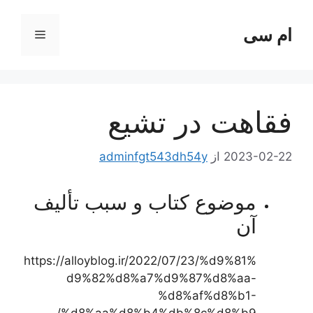
ام سی
فهرست
ا
فقاهت در تشیع
2023-02-22
از
adminfgt543dh54y
موضوع کتاب و سبب تألیف
آن
https://alloyblog.ir/2022/07/23/%d9%81%
d9%82%d8%a7%d9%87%d8%aa-
%d8%af%d8%b1-
%d8%aa%d8%b4%db%8c%d8%b9/