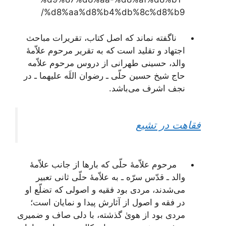
%d8%aa%d8%b4%db%8c%d8%b9/
ناگفته نماند که اصل کتاب، تقریرات مباحث
اجتهاد و تقلید است که به تقریر مرحوم علاّمۀ
والد، حسینی طهرانی از دروس مرحوم علاّمه
حاج شیخ حسین حلّی ـ رضوان اللَه علیهما ـ در
نجف اشرف می‌باشد.
فقاهت در تشیع
مرحوم علاّمۀ حلّی که بارها از جانب علاّمۀ
والد ـ قدّس سرّه ـ به علاّمۀ حلّی ثانی تعبیر
می‌شدند، مردی بود فقیه و اصولی که تضلّع او
در فقه و اصول از آثارش پیدا و نمایان است؛
مردی بود از هویٰ گذشته، با دلی صاف و ضمیری