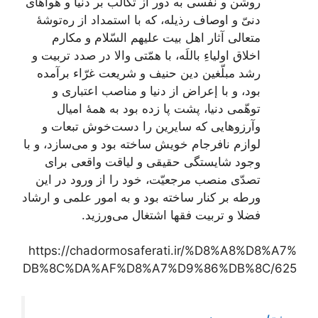
روشن و نفسی به دور از تکالب بر دنیا و هواهای
دنیّ و اوصاف رذیله، که با استمداد از ره‌توشۀ
متعالی آثار اهل بیت علیهم السّلام و مکارم
اخلاق اولیا
ءِ
باللَه، با همّتی والا در صدد تربیت و
رشد مبلّغین دین حنیف و شریعت غرّاء برآمده
بود، و با إعراض از دنیا و مناصب اعتباری و
توهّمی دنیا، پشت پا زده بود به همۀ امیال
و
آرزوهایی که سایرین را دست‌خوش تبعات و
لوازم نافرجام خویش ساخته بود و می‌سازد، و با
وجود شایستگی حقیقی و لیاقت واقعی برای
تصدّی منصب مرجعیّت، خود را از ورود در این
ورطه بر کنار ساخته بود و به امور علمی و ارشاد
فضلا و تربیت فقها اشتغال می‌ورزید.
https://chadormosaferati.ir/%D8%A8%D8%A7%
DB%8C%DA%AF%D8%A7%D9%86%DB%8C/625