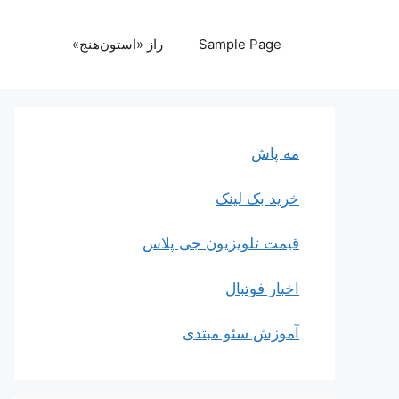
رش
ه
Sample Page
راز «استون‌هنج»
حتوا
مه پاش
خرید بک لینک
قیمت تلویزیون جی پلاس
اخبار فوتبال
آموزش سئو مبتدی