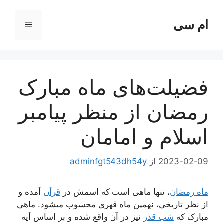
رش
ه
ام سی
فهرست
حتوا
فضیلت‌های ماه مبارک
رمضان از منظر پیامبر
اسلام و امامان
2023-02-09
از
adminfgt543dh54y
ماه رمضان
، تنها ماهی است که اسمش در
قرآن
آمده و
از نظر تاریخی، نهمین ماه قهری محسوب میشود. ماهی
مبارک که
شب قدر
نیز در آن واقع شده و بر اساس آیه