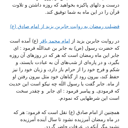
درست و دلهای پاکیزه بخواهید که روزه داشتن و تلاوت
قرآن را در این ماه به شما توفیق کند.
فضیلت رمضان به روایت جابربن یزید از امام صادق (ع)
در روایت جابربن یزید از
امام محمد باقر
(ع) آمده است
که حضرت رسول (ص) به جابر بن عبداللَه فرمود : اى
جابر این ماه رمضان است که هر که در روزهای آن روزه
بگیرد، و در پاره‌ای از شب‌های آن به عبادت بایستد، و
شکم و فرج خود را از حرام باز دارد، و زبان خود را نیز
حفظ کند، بیرون رود از گناهان خود مثل بیرون رفتن او
از ماه. جابر گفت یا رسول اللَه چه نیکو است این حدیث
که فرمودى. و پیامبر فرمود : اى جابر و چقدر سخت
است این شرطهایى که نمودم.
همچنین از امام صادق (ع) نقل است که فرمود: هر که
در ماه رمضان آمرزیده نشود تا سال آینده آمرزیده
نشود مگر آنکه در عرفات حاضر گردد.