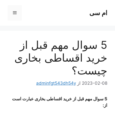
رش
ه
ام سی
فهرست
حتوا
5 سوال مهم قبل از
خرید اقساطی بخاری
چیست؟
2023-02-08
از
adminfgt543dh54y
5 سوال مهم قبل از خرید اقساطی بخاری عبارت است
از: