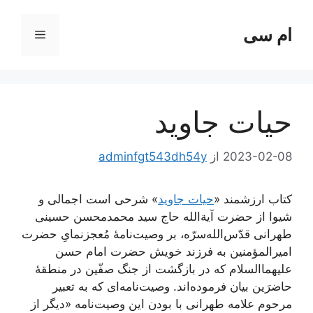
ام سی
فهرست
ا
حیات جاوید
2023-02-08
از
adminfgt543dh54y
کتاب ارزشمند «
حیات جاوید
» شرحی است اجمالی و
شیوا از حضرت آیة‌الله حاج سید محمدمحسن حسینی
طهرانی قدّس‌الله‌سرّه، بر وصیت‌نامۀ مُعجز‌نمایِ حضرت
امیرالمؤمنین به فرزند خویش حضرت امام حسن
علیهما‌السلام که در بازگشت از جنگ صفّین در منطقۀ
حاضرَین بیان فرموده‌اند. وصیت‌نامه‌ای که به تعبیر
مرحوم علامه طهرانی با بودن این وصیت‌نامه «دیگر از