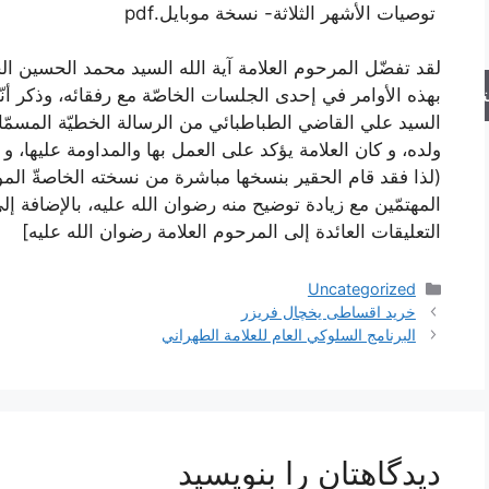
توصيات الأشهر الثلاثة- نسخة موبايل.pdf
لقد تفضّل المرحوم العلامة آية الله السيد محمد الحسين ال
جو
بهذه الأوامر في إحدى الجلسات الخاصّة مع رفقائه، وذكر أنّه
السيد علي القاضي الطباطبائي من الرسالة الخطيّة المسمّاة
ولده، و كان العلامة يؤكد على العمل بها والمداومة عليها، 
(لذا فقد قام الحقير بنسخها مباشرة من نسخته الخاصةّ المو
المهتمّين مع زيادة توضيح منه رضوان الله عليه، بالإضافة 
التعليقات العائدة إلى المرحوم العلامة رضوان الله عليه]
دسته‌ها
Uncategorized
خرید اقساطی یخچال فریزر
البرنامج السلوكي العام للعلامة الطهراني
دیدگاهتان را بنویسید