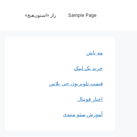
رش
ه
Sample Page
راز «استون‌هنج»
حتوا
مه پاش
خرید بک لینک
قیمت تلویزیون جی پلاس
اخبار فوتبال
آموزش سئو مبتدی