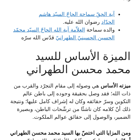
آیة الحقّ سماحة الحاجّ السیّد هاشم
الحدّاد
رضوان الله علیه.
والده سماحة
العلاّمة آیة ‌الله الحاجّ السیّد محمّد
الحسین الحسینيّ الطهرانيّ
قدّس الله سرّه
الميزة الأساس للسيد
محمد محسن الطهراني
ميزته الأساس
هي وصوله إلى مقام التجرّد والقرب من
ذات الله؛ فقد وصل بحقيقة وجوده إلى باطن عالم
التكوين وسرّ حقائقه وكان له إشراف كامل عليها؛ ونتيجة
ذلك أنّ كلامه كان ناشئًا من ترشّحات الباطن، وبصيرة
الضمير، والوصول إلى حقائق عوالم الملكوت.
ومن المزايا التي اختصّ بها السيد محمد محسن الطهراني