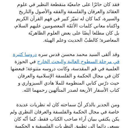
فقد كان حائزًا على جامعيّة منقطعة النظير في علوم
العقائد والعرفان والفلسفة والفقه والأصول والتاريخ
والسيرة، كما كان له تميّز كبير في فهم القرآن الكريم
واكتناه معاني كلمات الأئمّة المعصومين عليهم السلام،
بل كان مطلعا أيضًا على بعض العلوم الظاهريّة
المعاصرة؛ كالطبّ الحديث وعلم الهيئة.
وقد ألقى السيد محمد محسن قدس سره
دروسا كثيرة
في مرحلة السطوح العالية والبحث الخارج
في الحوزة
العلمية في قم المقدسة، وكانت دروسه متنوعة؛ فبعضها
كان في مجال الحكمة و الفلسفة الإسلامية والعرفان
حيث درّس كتابي المنظومة للملا هادي السبزواري و
كتاب الأسفار الأربعة لصدر المتألهين رحمهما الله.
ومن الجدير بالذكر أنّ سماحته كان له نظريات عديدة
خاصة في مجال الحكمة والفلسفة والعرفان النظري ولم
يكن يكتفي ببيان آراء صاحب الكتاب فقط، كما أنّه كان
يسعى دائما إلى تطبيق النظريات الفلسفية و الحكمية