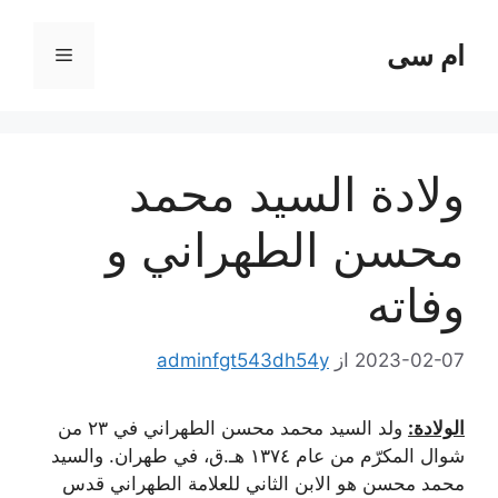
رش
ه
ام سی
فهرست
حتوا
ولادة السيد محمد
محسن الطهراني و
وفاته
2023-02-07
از
adminfgt543dh54y
الولادة:
ولد السيد محمد محسن الطهراني في ۲۳ من
شوال ‌المكرّم من عام ۱۳۷٤ هـ.ق، في طهران. والسيد
محمد محسن هو الابن الثاني للعلامة الطهراني قدس