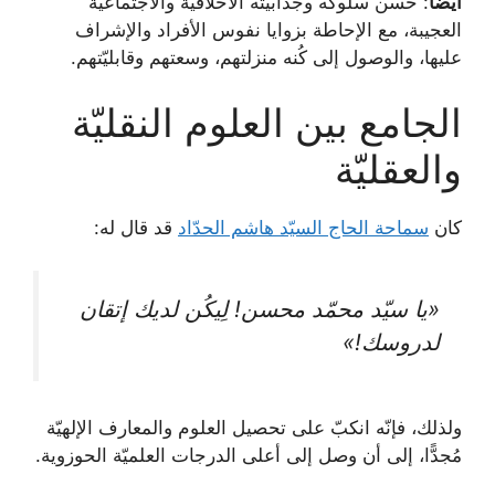
أيضًا
: حُسن سلوكه وجذّابيّته الأخلاقيّة والاجتماعيّة
العجيبة، مع الإحاطة بزوايا نفوس الأفراد والإشراف
عليها، والوصول إلى كُنه منزلتهم، وسعتهم وقابليّتهم.
الجامع بين العلوم النقليّة
والعقلیّة
كان
سماحة الحاج السیّد هاشم الحدّاد
قد قال له:
«يا سیّد محمّد محسن! لِيكُن لديك إتقان
لدروسك!»
ولذلك، فإنّه انكبّ على تحصيل العلوم والمعارف الإلهيّة
مُجدًّا، إلى أن وصل إلى أعلى الدرجات العلميّة الحوزوية.