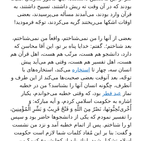
بودند كه در آن وقت ته ریش داشتند، تسبیح داشتند، به
قرآن وارد بودند، مى‌آمدند مسأله مى‌پرسیدند، بعضى
اوقات اشكها مى‌ریختند گریه مى‌كردند، توجّه فرمودید!
بعضى از آنها را من نمى‌شناختم، واقعاً من نمى‌شناختم،
بعد شناختم؛. گفتم: خدایا پناه بر تو، این آقا محاسن كه
دارد، دانشجو هم هست، مرتّب هم هست، اهل قرآن هم
هست، اهل تفسیر هم هست، وقتى هم مى‌آید پیش
انسان سه، چهار تا
استخاره
مى‌كند، استخاره‌هاى با
توجّه، بعد آنوقت بعضى صحبت‌ها مى‌كند از این طرف و
آنطرف، چگونه انسان آنها را بشناسد؟ من در خطبه
نماز
عید فطر
بود، كه وقتى خطبه مى‌خواندم، یكبار
اشاره به حكومت اسلامى كردم، و آیه مباركه: وَ
أُخْرى‌تُحِبُّونَها، نَصْرٌ مِنَ اللَّهِ وَ فَتْحٌ قَرِيبٌ وَ بَشِّرِ الْمُؤْمِنِينَ‌،
را تفسیر نمودم كه یكى از دانشجوها حاضر بود و سپس
او را شناختم. پس از اتمام خطبه آمد و نزد من نشست
و گفت: بنا بر این مُفاد كلمات شما لازم است حكومت
اسلام تشكیل شود. اینك باید از كجا شروع كنیم؟ من