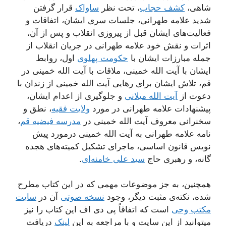
شاهی،
کشف حجاب
، تحت نظر
ساواک
قرار گرفتن
شدید علامه طهرانی، جلسات سری ایشان، اتفاقات و
فعالیت‌های ایشان قبل از پیروزی انقلاب و پس از آن،
اثرات و نقش خود علامه طهرانی در جریان انقلاب از
جمله مبارزات ایشان با
حکومت پهلوی
اول، روابط
ایشان با آیت الله خمینی، ملاقات با آیت الله خمینی در
قم، تلاش ایشان برای رهایی آیت الله خمینی از زندان با
دعوت از
آیت الله میلانی
و جلوگیری از اعدام ایشان،
پیشنهادات علامه طهرانی در مورد
ولایت فقیه
، نطق و
سخنرانی معروف آیت الله خمینی در
مدرسه فیضیه قم
،
نامه علامه طهرانی به آیت الله خمینی درمورد پیش
نویس قانون اساسی، ماجرای تشکیل کمیته‌های هجده
گانه، و رهبری حاج
سید علی خامنه‌ای
.
همچنین، به جز موضوعات مهمی که در این کتاب مطرح
شده، نکته‌ی مثبت دیگر، وجود
نسخه صوتی
آن در
سایت
مکتب وحی
است که اتفاقاً پی دی اف این کتاب را نیز
میتوانید از این سایت و با مراجعه به این
لینک
دریافت