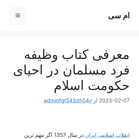
رش
ه
ام سی
فهرست
حتوا
معرفی کتاب وظیفه
فرد مسلمان در احیای
حکومت اسلام
2023-02-07
از
adminfgt543dh54y
انقلاب اسلامی ایران
در سال 1357 اگر مهم ترین