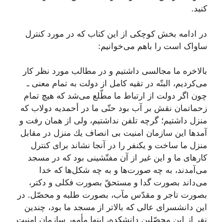
کنید.
در ادامه بخش کوچکی از این کتاب که در مورد کنترل
ساواک است را باهم می‌خوانیم:
بالاخره ما مجالسى داشتیم و در مطالب مورد نظر كار
مى‌كردیم، البتّه در تقیه كامل از دولت به تمام معنى ـ
چون اگر دولت از ارتباط ما مطّلع مى‌شد كه هیچ تمام
زحماتمان نقش بر آب بود حتّى ما در أحمدیه دولاب كه
منزل داشتیم؛ گرچه تلفن نداشتیم، ولى از همان رفت و
آمدها این سازمان امنیت بى انصاف یك منزل در مقابل
منزل ما ساخت و یكنفر را در آنجا نشاند براى كنترل
كارهاى ما و این غیر از آن مفتّشینى بود كه در مسجد
مى‌آمدند، به چه صورت‌ها و به چه شكل‌ها كه خدا
مى‌داند بصورت گدا و مستحقّ بصورت فكلى و دكتر،
بصورت تاجر و مقدّس مآب، بصورت طلبه و محصّل. در
این دانشسراى عالى كه بالاتر از مسجد ما بود، چندین
نفر از این محصّلین دانشكده، اینها مأمور سازمان امنیت