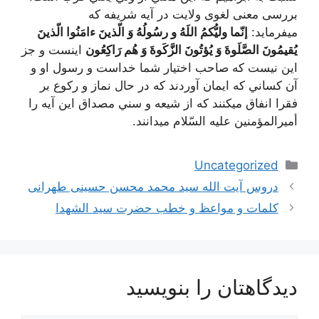
بررسی معنی لغوی ولایت در آيه شریفه كه
ميفرمايد:
إنّما ولیُّکمُ اللَهُ و رسُولُهُ وَ الّذینَ ءامَنُوا الّذینَ
یُقیمُونَ الصَّلَوةَ وَ یُؤتُونَ الزَّکَوةَ وَ هُم رَاکِعُون
اينست و جز
اين نيست كه صاحب اختيار شما خداست و رسول او و
آن كساني كه ايمان آوردند كه در حال نماز و ركوع بر
فقرا انفاق ميكنند كه از شيعه و سني مصداق اين آيه را
أميرالمؤمنين عليه السّلام ميدانند.
دسته‌ها
Uncategorized
دروس آیت الله سید محمد محسن حسینی طهرانی
کلمات و مواعظ و خطب حضرت سید الشهدا
دیدگاهتان را بنویسید