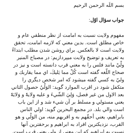
بسم اللَه الرحمن الرحیم
جواب سؤال اوّل
:
مفهوم ولایت نسبت به امامت از نظر منطقي عام و
خاص مطلق است. بدين معني كه لازمه امامت، تحقق
ولايت است لا بالعکس. براي روشن شدن مطلب ابتداءً
به تعريف و توضيح ولايت ميپردازيم: در مصباح المنير
ولْيْ مانند فلس را به معني قرب دانسته است و نيز در
صحاح اللّغه گفته است كُلْ مما يَليكَ، اي مما يقاربك و
وليّ به كسي گفته ميشود كه امر شخص ديگري را
متكفل شود در اقرب الموارد گويد: الوَلْيُ حصول الثاني
بعد الاول من غير فصل، وَلِيَ الشّيءَ و عليه وِلايۀً و وَلايَۀً
يعني مستولي و مسلط بر آن شيء شد و از اين باب
است والي بلد. در مجمع البحرين گويد: اولي الناس
بابراهيم، يعني أحقّهم به و اقربهم منه، من الوَلْي و هو
القرب، نزديكترين افراد به ابراهيم و برحقترين آنها
نسبت به ابراهيم كه اين معني از ولي يعني قرب است.