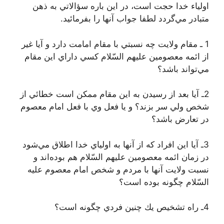
اولياء خدا حجت است، در اين باره سؤالاتي به ذهن
متبادر مي‌گردد لطفا جواب آنها را بفرمائيد.
1 ـ مقام ولايت چه نسبتي با مقام امامت دارد و آيا غير
از ائمه معصومين عليهم السّلام كسي داراي اين مقام
مي‌تواند باشد؟
2ـ آيا بعد از رسيدن به اين مقام ممكن است خطائي از
شخص ولي سر بزند؟ و يا فعل وي با فعل امام معصوم
در تعارض باشد؟
3ـ آيا اين افراد كه از آنها به اولياي خدا اطلاق مي‌شود
در زمان ائمه معصومين عليهم السّلام هم بوده‌اند و
نسبت ولايت آنها با مردم و شخص امام معصوم عليه
السّلام چگونه بوده است؟
4ـ راه تشخيص يك چنين فردي چگونه است؟