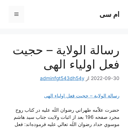
رش
ه
ام سی
فهرست
حتوا
رسالة الولایة – حجیت
فعل اولیاء الهی
2022-09-30
از
adminfgt543dh54y
رسالة الولایة – حجیت فعل اولیاء الهی
حضرت علاّمه طهراني رضوان اللَه عليه در كتاب روح
مجرد صفحه 196 بعد از اثبات ولايت جناب سيد هاشم
موسوي حداد رضوان اللَه تعالي عليه فرموده‌اند: فعل