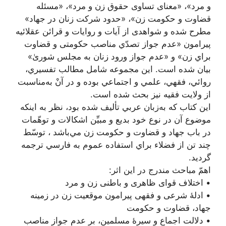
و مرد»، «معنای تساوی حقوق زن و مرد»، «مسئله
قضاوت و حکومت زن»، «حدود شرکت زنان در جهاد»
مطرح شده و شواهدی از آیات و روایات و قرائن عقلائیه
پیرامون «عدم‌ جواز تصدّي‌ مناصب‌ حكومتی‌ و قضاوت‌
براي‌ زن»‌ و «عدم‌ جواز ورود زنان‌ به‌ مجلس‌ شوریٰ»‌
بيان‌ شده‌ است‌. اين‌ مجموعه‌ شامل‌ مطالب‌ تفسيري‌،
روائي‌، فقهي‌، علمي‌ و اجتماعي‌ بوده‌ و در آن‌ْ به‌مناسبت‌
از ولايت‌ فقيه‌ نيز بحث‌ شده‌ است‌.
اين كتاب كه‌ به‌زبان‌ عربي‌ تأليف‌ شده‌ بود، نظر به‌ اينكه‌
موضوع‌ آن در نوع‌ خود بديع‌ و مبيِّن‌ اشكالات‌ و توهّمات‌
در باب‌ جهاد و قضاوت‌ و حكومت‌ زن‌ مي‌باشد ، توسّط‌
چند تن از فضلاء براي‌ استفاده عموم‌ به‌ فارسي‌ ترجمه‌
گرديد.
اهمّ مباحث مندرج در این اثر:
• اختلاف قوای ظاهری و باطنی زن و مرد
• ادلۀ شرعی و فقهی پیرامون موقعیت زن در زمینه
جهاد، قضاوت و حکومت
• دلالت اجماع و سیرۀ مسلمین، بر عدم جواز مناصب