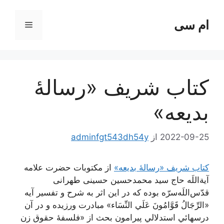
رش
ه
ام سی
فهرست
حتوا
کتاب شریف «رسالۀ
بدیعه»
2022-09-25
از
adminfgt543dh54y
کتاب شریف «رسالۀ بدیعه»
از مکتوبات حضرت علامه
آیة‌اللَه حاج سید محمدحسین حسینی طهرانی
قدّس‌اللَه‌سرّه بوده که در این اثر به شرح و تفسير آيه
«الرِّجَالُ قَوَّامُونَ عَلَي‌ النِّسَاء» مبادرت ورزیده و در آن‌
درسهائي‌ استدلالي پیرامون بحث از «فلسفۀ حقوق زن