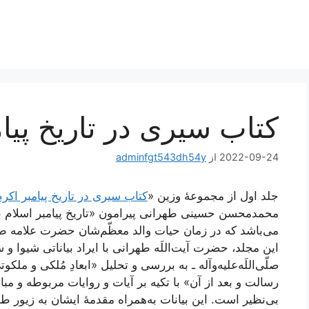
کتاب سیری در تاریخ پیام
2022-09-24
از
adminfgt543dh54y
جلد اول از مجموعۀ وزین «
کتاب سیری در تاریخ پیامبر اکرم
محمدمحسن حسینی طهرانی پیرامون «تاریخ پیامبر اسلام با 
می‌باشد که در زمان حیات والد معظّم‌شان حضرت علامه طهرا
این مجلد، حضرت آیت‌اللَه طهرانی با ایراد بیاناتی شیوا و س
صلّی‌اللَه‌علیه‌و‌آله ـ به بررسی و تحلیل «ابعادِ مُلکی و مل
رسالت و بعد از آن» با تکیه بر آیات و روایات مربوطه و مبان
بی‌نظیر است. این بیانات به‌همراه مقدمۀ ایشان به زیور 