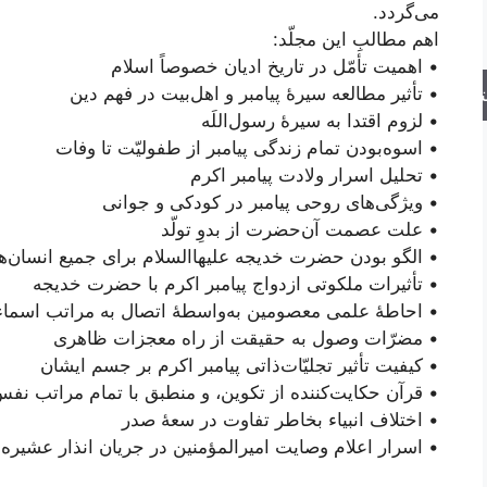
می‌گردد.
اهم مطالبِ این مجلّد:
• اهمیت تأمّل در تاریخ ادیان خصوصاً اسلام
• تأثیر مطالعه سیرۀ پیامبر و اهل‌بیت در فهم دین
جو
• لزوم اقتدا به سیرۀ رسول‌اللَه
• اسوه‌بودن تمام زندگی پیامبر از طفولیّت تا وفات
• تحلیل اسرار ولادت پیامبر اکرم
• ویژگی‌های روحی پیامبر در کودکی و جوانی
• علت عصمت آن‌حضرت از بدوِ تولّد
• الگو‌ بودن حضرت خدیجه علیها‌السلام برای جمیع انسان‌ها
• تأثیرات ملکوتی ازدواج پیامبر اکرم با حضرت خدیجه
• احاطۀ علمی معصومین به‌واسطۀ اتصال به مراتب اسماء
• مضرّات وصول به حقیقت از راه معجزات ظاهری
• کیفیت تأثیر تجلیّات‌ذاتی پیامبر اکرم بر جسم ایشان
• قرآن حکایت‌کننده از تکوین، و منطبق با تمام مراتب نف
• اختلاف انبیاء بخاطر تفاوت در سعۀ صدر
• اسرار اعلام وصایت امیرالمؤمنین در جریان انذار عشیره