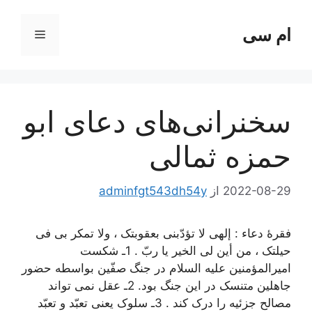
رش
ه
ام سی
فهرست
حتوا
سخنرانی‌های دعای ابو
حمزه ثمالی
2022-08-29
از
adminfgt543dh54y
فقرۀ دعاء : إلهی لا تؤدّبنی بعقوبتک ، ولا تمکر بی فی
حیلتک ، من أین لی الخیر یا ربّ . 1ـ شکست
امیرالمؤمنین علیه السلام در جنگ صفّین بواسطه حضور
جاهلین متنسک در این جنگ بود. 2ـ عقل نمی تواند
مصالح جزئیه را درک کند . 3ـ سلوک یعنی تعبّد و تعبّد