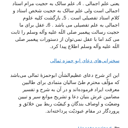
یعنی علم اجمالی . 4ـ علم سالک به حجیت مرام استاد
اجمالی است ولی علم سالک به حجیت شخص استاد و
کلام استاد تفصیلی است . 5ـ بازگشت کلیه علوم
اجمالی به علم تفصیلی می باشد . 6ـ عقل برای ما
حجیت رسالت پیغمبر صلی اللَه علیه وآله وسلم را ثابت
می کند اما با عقل نمی‌توان از دستورات پیغمبر صلی
اللَه علیه وآله وسلم اطلاع پیدا کرد.
سخنرانی‌های دعای ابو حمزه ثمالی
این اثر شرح دعای عظیم‌الشأن ابوحمزۀ ثمالی می‌باشد
که مؤلّف محترم طیّ سالیان متمادی برای طالبین
معرفت ایراد فرموده‌اند و در آن به شرح و تفسیر
مضامین عرش بنیان دعا و تشریح موانع سیر و تبیین
وضعیّت و اوصاف بندگان و کیفیّت ربط بین خلائق و
پروردگار در مقام عبودیّت پرداخته‌اند.
دسته‌ها