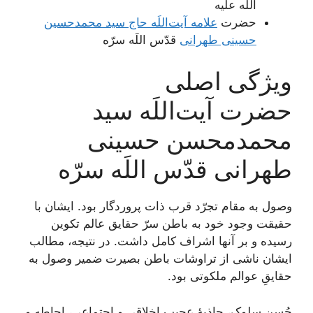
اللَه علیه
حضرت
علامه آیت‌اللَه حاج سید محمدحسین
حسینی طهرانی
قدّس اللَه سرّه
ویژگی اصلی
حضرت آیت‌اللَه سید
محمدمحسن حسینی
طهرانی قدّس اللَه سرّه
وصول به مقام تجرّد قرب ذات پروردگار بود. ایشان با
حقیقت وجود خود به باطن سرّ حقایق عالم تکوین
رسیده و بر آنها اشراف کامل داشت. در نتیجه، مطالب‏
ايشان‏ ناشى از تراوشات باطن بصيرت ضمير وصول به
حقایقِ عوالم ملکوتى بود.
حُسنِ سلوک، جاذبۀ عجیب اخلاقی و اجتماعی، احاطه و