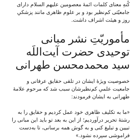
کُنهِ معنای کلمات ائمۀ معصومین علیهم السلام دارای
جامعیّتی کم‌نظیر بود و بر علوم ظاهری مانند پزشکیِ
روز و هیئت اشراف داشت.
مأموریّتِ نشر مبانی
توحیدی حضرت آیت‌اللَه
سید محمدمحسن طهرانی
خصوصیت ویژۀ ایشان در تلقی حقایق عرفانی و
جامعیت علمیِ کم‌نظیرشان سبب شد که مرحوم علامۀ
طهرانی به ایشان فرمودند:
«ما به تكليف ظاهری خود عمل كرديم و حقايق را به
رشتۀ تحرير درآورديم؛ از اين به بعد تو باید اين مبانى را
تبیین و تبليغ كنى و به گوش همه برسانى، تا به‌دست
فراموشى سپرده نشود.»