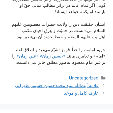
گویی اگر تمام عالم در برابر مطالب مبانى حقّ او
بایستد او یک‏تنه خواهد ایستاد!
ایشان حقیقت دین را ولایت حضرات معصومین علیهم
السلام می‌دانست در حمیّت و عِرقِ احیای مکتب
اهل‌بیت علیهم السلام و حفظ حدود آن بی‌نظیر بود.
حریم امامت را خطّ قرمز تشیّع می‌دید و اطلاق لفظ
«امام» و تعابیری مانند
«حسینِ زمان» «علیِ زمان»
را
بر غیر امام معصوم به‌طور مطلق جایز نمی‌دانست.
دسته‌ها
Uncategorized
علامه آیت‌اللَه سید محمدحسین حسینی طهرانی
عارف کامل و موحّد