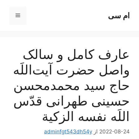
رش
ه
ام سی
فهرست
حتوا
عارف کامل و سالک
واصل حضرت آیت‌اللَه
حاج سید محمدمحسن
حسینی طهرانی قدّس
اللَه نفسه الزکیة
2022-08-24
از
adminfgt543dh54y