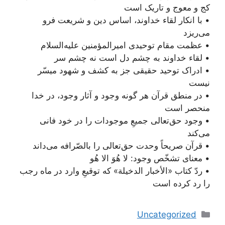
کج و معوج و تاریک است
• با انکار لقاء خداوند، اساس دین و شریعت فرو
می‌ریزد
• عظمت مقام توحیدی امیرالمؤمنین علیه‌السلام
• لقاء خداوند به چشم دل است نه چشم سر
• ادراک توحید حقیقی جز به کشف و شهود میسّر
نیست
• در منطق قرآن هر گونه وجود و آثار وجود، در خدا
منحصر است
• وجود حق‌تعالی جمیعِ موجودات را در خود فانی
می‌کند
• قرآن صریحاً وحدت حق‌تعالی را بالصّرافه می‌داند
• معنای تشخّص وجود: لا هُوَ الا هُو
• ردّ کتاب «الأخبار الدخیلة» که توقیعِ وارد در ماه رجب
را رد کرده است
دسته‌ها
Uncategorized