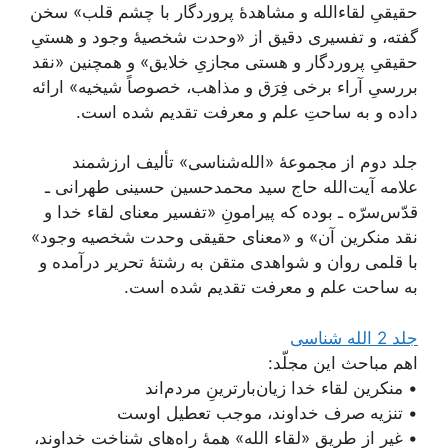
حقیقیِ لقاء‌الله و مشاهدۀ پروردگار با چشم قلب» سخن
گفته، و تفسیری دقیق از «وحدت شخصیۀ وجود و هستیِ
حقیقیِ پروردگار و هستی مجازیِ خلایق» و همچنین «نقد
بررسیِ آراء برخی فِرَق و مذاهب، خصوصاً شیخیه» ارائه
داده و به ساحتِ علم و معرفت تقدیم شده است.
جلد دوم از مجموعۀ «الله‌شناسی» تألیف ارزشمند
علامه آیت‌الله حاج سید محمد‌حسین حسینی طهرانی ـ
قدّس‌سرّه ـ بوده که پیرامونِ «تفسیر معنای لقاء خدا و
نقد منکرین آن» و «معنای حقیقی وحدت شخصیه وجود»
با قلمی روان و شواهدی متقن به رشتۀ تحریر درآمده و
به ساحت علم و معرفت تقدیم شده است.
جلد 2 الله شناسی
اهم مباحث این مجلّد:
• منکرین لقاء خدا زیان‌بارترینِ مردم‌اند
• تنزیه صرف خداوند، موجب تعطیل اوست
• غیر از طریق «لقاء الله» همۀ راه‌های شناخت خداوند،