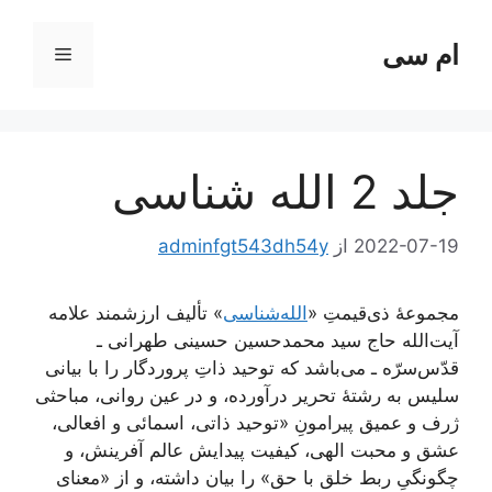
رش
ه
ام سی
فهرست
حتوا
جلد 2 الله شناسی
2022-07-19
از
adminfgt543dh54y
مجموعۀ ذی‌قیمتِ «
الله‌شناسی
» تألیف ارزشمند علامه
آیت‌الله حاج سید محمد‌حسین حسینی طهرانی ـ
قدّس‌سرّه ـ می‌باشد که توحید ذاتِ پروردگار را با بیانی
سلیس به رشتۀ تحریر درآورده، و در عین روانی، مباحثی
ژرف و عمیق پیرامونِ «توحید ذاتی، اسمائی و افعالی،
عشق و محبت الهی، کیفیت پیدایش عالم آفرینش، و
چگونگیِ ربط خلق با حق» را بیان داشته، و از «معنای