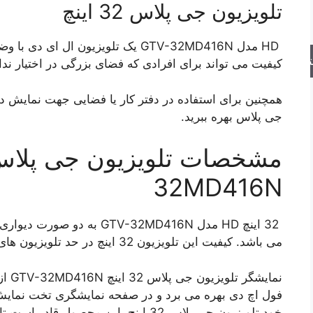
تلویزیون جی پلاس 32 اینچ
HD مدل GTV-32MD416N یک تلویزیون ال
جو
کیفیت می تواند برای افرادی که فضای بزرگی در اختیار ند
همچنین برای استفاده در دفتر کار یا فضایی جهت نمایش در ا
جی پلاس بهره ببرید.
32MD416N
32 اینچ HD مدل GTV-32MD416N ب
می باشد. کیفیت این تلویزیون 32 اینچ در حد تلویزیون های مدرن بازار است.
فول اچ دی بهره می برد و در صفحه نمایشگری تخت نمایش
خود تلویزیون جی پلاس 32 اینچ، این محصو