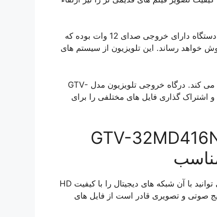
دو اسپیکر تلویزیون GTV-32MD416N به کار رفته در این دستگاه دارای خروجی صدای 12 وات بوده که
گوش خواهد رساند. این تلویزیون از سیستم های
همچنین این محصول از یک گیرنده دیجیتال داخلی پشتیبانی می کند. درگاه خروجی تلویزیون مدل GTV-
وده که امکان اتصال و اشتراک گذاری فایل های مختلفی را برای
ویزیون جی پلاس 32 اینچ GTV-32MD416N
مناسب
این محصول از گیرنده دیجیتال داخلی برخوردار است و می توانید با آن شبکه های دیجیتال را با کیفیت HD
ایج صوتی و تصویری قادر است از فایل های