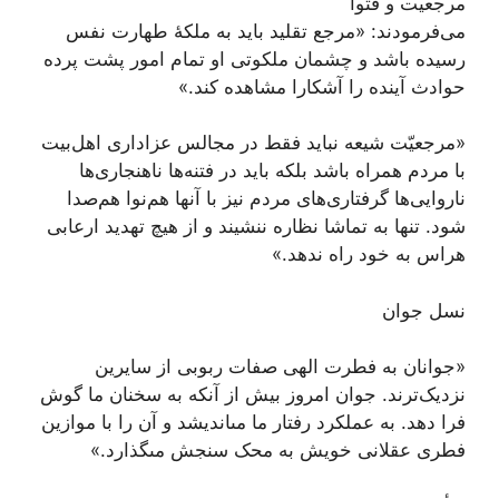
مرجعیت و فتوا
می‌فرمودند: «مرجع تقلید باید به ملکۀ طهارت نفس
رسیده باشد و چشمان ملکوتى او تمام امور پشت پرده
حوادث آینده را آشکارا مشاهده کند.»
«مرجعیّت شیعه نباید فقط در مجالس عزاداری اهل‌بیت
با مردم همراه باشد بلکه باید در فتنه‌ها ناهنجاری‌ها
ناروایی‌ها گرفتاری‌های مردم نیز با آنها هم‌نوا هم‌صدا
شود. تنها به تماشا نظاره ننشیند و از هیچ تهدید ارعابی
هراس به خود راه ندهد.»
نسل جوان
«جوانان به فطرت الهی صفات ربوبی از سایرین
نزدیک‌ترند. جوان‏ امروز بیش از آنکه به سخنان ما گوش
فرا دهد. به عملکرد رفتار ما مى‏اندیشد و آن را با موازین
فطرى عقلانى خویش به محک سنجش مى‏گذارد.»