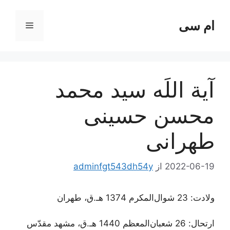
رش
ه
ام سی
فهرست
حتوا
آیة اللَه سید محمد
محسن حسینی
طهرانی
2022-06-19
از
adminfgt543dh54y
ولادت: 23 شوال‌المکرم 1374 هـ.ق، طهران
ارتحال: 26 شعبان‌المعظم 1440 هـ.ق، مشهد مقدّس