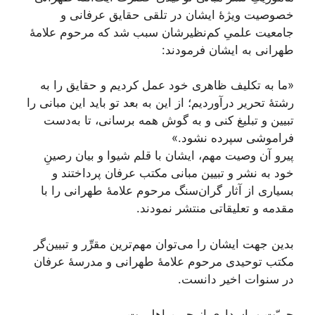
خصوصیت ویژۀ ایشان در تلقی حقایق عرفانی و
جامعیت علمیِ کم‌نظیرشان سبب شد که مرحوم علامۀ
طهرانی به ایشان فرمودند:
«ما به تكليف ظاهری خود عمل كرديم و حقايق را به
رشتۀ تحرير درآورديم؛ از اين به بعد تو باید اين مبانى را
تبیین و تبليغ كنى و به گوش همه برسانى، تا به‌دست
فراموشى سپرده نشود.»
پیرو آن وصیت مهم، ایشان با قلم شیوا و بیان رصینِ
خود به نشر و تبیین مبانی مکتب عرفان پرداختند و
بسیاری از آثار گران‌سنگ مرحوم علامۀ طهرانی را با
مقدمه و تعلیقاتی منتشر نمودند.
بدین جهت ایشان را می‌توان مهم‌ترین مقرِّر و تبیین‌گر
مکتب توحیدی مرحوم علامۀ طهرانی و مدرسۀ عرفان
در سنوات اخیر دانست.
حریّت و پاسداری از حریم اهل‌بیت