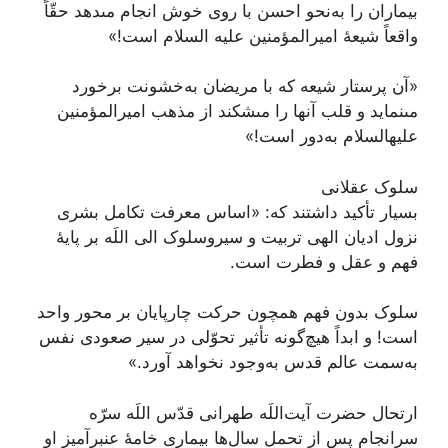
بیماران را به‌نحو احسن با روى خوش انجام مى‏دهد حقّاً
واقعاً شیعۀ امیرالمؤمنین علیه ‏السلام است!»
«آن پرستار شیعه که با مریضان به‌خشونت برخورد
مى‏نماید و قلب آنها را مى‏شکند از مذهب امیرالمؤمنین
علیه‏السلام به‌دور است!»
سلوک عقلانی
بسیار تأکید داشتند که: «اساس معرفت تکامل بشری
نزول ادیان الهی تربیت و سیروسلوک الی اللَه بر پایۀ
فهم و عقل و فطرت است.
سلوک بدون فهم همچون حرکت چارپایان بر محور واحد
است! و ابداً هیچ‌گونه تأثیر تحوّلی در سیر صعودی نفس
به‌سمت عالم قدس به‌وجود نخواهد آورد.»
ارتحال حضرت آیت‌اللَه طهرانی قدّس اللَه سرّه
سرانجام پس از تحمل سال‌ها بیماری خامۀ عنبرآمیز او