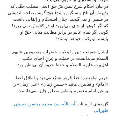
در بیان احکام شرع تبیین مُرّ حق (یعنی مطلب حقّی که
پذیرش آن تلخ و سنگین باشد) هیچ گونه مصلحت‌اندیشی
در ضمیر او نمی‌گنجید. چنان استحکام و اِتقانی داشت
که اگر کوه‏ها از جاى می‌لرزید او در کلامش نمی‌لرزید!
گویی اگر تمام عالم در برابر مطالب مبانى حقّ او
بایستد او یک‏تنه خواهد ایستاد!
ایشان حقیقت دین را ولایت حضرات معصومین علیهم
السلام می‌دانست در حمیّت و عِرقِ احیای مکتب
اهل‌بیت علیهم السلام و حفظ حدود آن بی‌نظیر بود.
حریم امامت را خطّ قرمز تشیّع می‌دید و اطلاق لفظ
«امام» و تعابیری مانند «حسینِ زمان» «علیِ زمان» را
بر غیر امام معصوم به‌طور مطلق جایز نمی‌دانست.
گزیده‌ای از بیانات
آیت‌اللَه سید محمد محسن حسینی
طهرانی