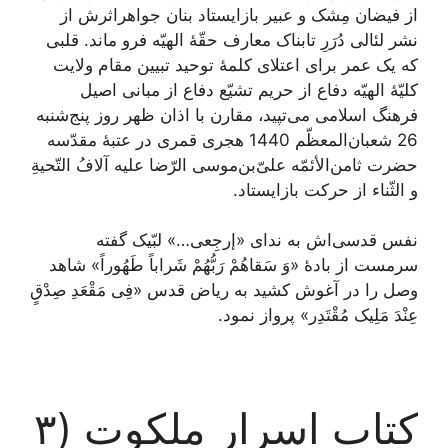
از فیضان مِشک و عبیر بازایستاد بنان جواهراثرش از
نشر لئالی دُرَرِ تابناک معارف حقّۀ الهیّه فرو ماند. قلبی
که یک عمر برای اعتلای کلمۀ توحید تبیین مقام ولایت
کلیّۀ الهیّه دفاع از حریم تشیّع دفاع از مبانى اصیل
فرهنگ اسلامى می‌تپید، مقارن با اذان ظهر روز پنج‌شنبه
26 شعبان‌المعظّم 1440 هجری قمری در عتبۀ مقدّسه
حضرت ثامن‌الأئمّه علىّ‌بن‌موسى الرّضا علیه آلافُ التّحیةِ
و الثّناء از حرکت بازایستاد.
نفس قدسی‌اش به نداى «إرجِعی…» لبّیک گفته
سرمست از بادۀ «وَ سَقاهُمْ رَبُّهُمْ شَراباً طَهُوراً» شاهد
وصل را در آغوش کشید به ریاض قدس «فِی مَقْعَدِ صِدْقٍ
عِنْدَ مَلِیک مُقْتَدِر» پرواز نمود.
کتاب اسرار ملکوت (۳