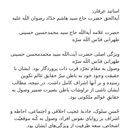
اساتید عرفان:
آیةالحق حضرت حاج سید هاشم حدّاد رضوان اللَه علیه
حضرت علامه آیةاللَه حاج سید محمدحسین حسینی
طهرانی قدّس اللَه سرّه
ویژگی اصلی حضرت آیت‌اللَه سید محمدمحسن حسینی
طهرانی قدّس اللَه سرّه
وصول به مقام تجرّد قرب ذات پروردگار بود. ایشان با
حقیقت وجود خود به باطن سرّ حقایق عالم تکوین
رسیده و بر آنها اشراف کامل داشت. در نتیجه، مطالب‏
ايشان‏ ناشى از تراوشات باطن بصيرت ضمير وصول به
حقایقِ عوالم ملکوتى بود.
حُسنِ سلوک، جاذبۀ عجیب اخلاقی و اجتماعی، احاطه و
اشراف بر زوایای نفوس افراد، وصول به کُنه موقعیّت
اشخاص، سعه ظرفيت از ویژگی‌های ایشان بود.