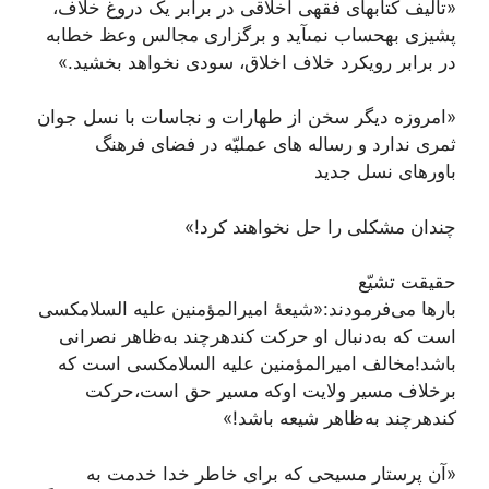
«تألیف کتاب‏هاى فقهى اخلاقى در برابر یک دروغ خلاف،
پشیزى به‏حساب نمى‏آید و برگزارى مجالس وعظ خطابه
در برابر رویکرد خلاف اخلاق، سودى نخواهد بخشید.»
«امروزه دیگر سخن از طهارات و نجاسات با نسل جوان
ثمرى ندارد و رساله ‏هاى عملیّه در فضاى فرهنگ
باورهاى نسل جدید
چندان مشکلى را حل نخواهند کرد!»
حقیقت تشیّع
بارها می‌فرمودند:«شیعۀ امیرالمؤمنین علیه السلامکسی
است که به‌دنبال او حرکت کندهرچند به‌ظاهر نصرانی
باشد!مخالف امیرالمؤمنین علیه السلامکسی است که
برخلاف مسیر ولایت اوکه مسیر حق است،حرکت
کندهرچند به‌ظاهر شیعه باشد!»
«آن پرستار مسیحى که براى خاطر خدا خدمت به