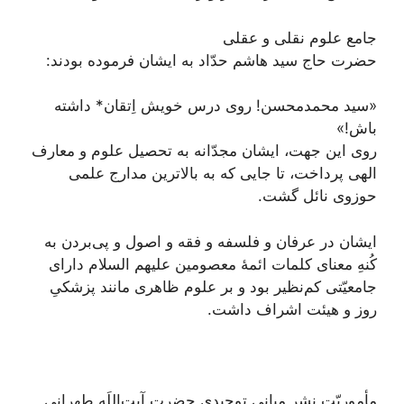
جامع علوم نقلی و عقلی
حضرت حاج سید هاشم حدّاد به ایشان فرموده بودند:
«سید محمدمحسن! روی درس خویش اِتقان* داشته
باش!»
روی این جهت، ایشان مجدّانه به تحصیل علوم و معارف
الهی پرداخت، تا جایی که به بالاترین مدارج علمی
حوزوی نائل گشت.
ایشان در عرفان و فلسفه و فقه و اصول و پى‌‌بردن به
کُنهِ معنای کلمات ائمۀ معصومین علیهم السلام دارای
جامعیّتی کم‌نظیر بود و بر علوم ظاهری مانند پزشکیِ
روز و هیئت اشراف داشت.
مأموریّتِ نشر مبانی توحیدی حضرت آیت‌اللَه طهرانی