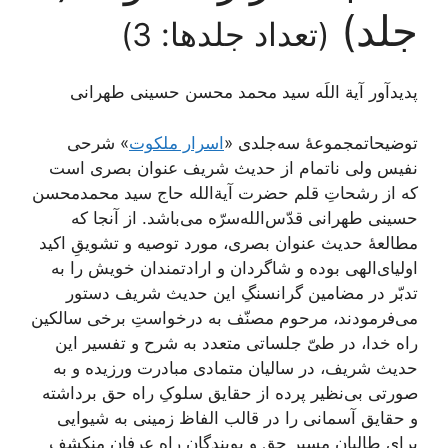
جلد)
(تعداد جلدها: 3)
پدیدآور آیة اللَه سید محمد محسن حسینی طهرانی
توضیحاتمجموعۀ سه‌جلدی «
اسرار ملکوت
» شرحی
نفیس ولی ناتمام از حدیث شریف عنوان بصری است
که از رشحاتِ قلم حضرت آیة‌الله حاج سید محمدمحسن
حسینی طهرانی قدّس‌الله‌سرّه می‌باشد. از آنجا که
مطالعۀ حدیث عنوان بصری، مورد توصیه و تشویقِ اکید
اولیای‌الهی بوده و شاگردان و ارادتمندان خویش را به
تدبّر در مضامین گرانسنگِ این حدیث شریف دستور
می‌فرمودند، مرحوم مصنّف به درخواستِ برخی سالکین
راه خدا، در طیّ جلساتی متعدد به شرح و تفسیر این
حدیث شریف، در سالیان متمادی مبادرت ورزیده و به
صورتی بی‌نظیر پرده از حقایق سلوکِ راه حق برداشته
و حقایق آسمانی را در قالب الفاظ زمینی به شیوایی
برای طالبان مسیر حق و پویندگان راه عرفان منکشف