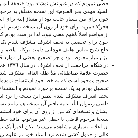
خطّى نمودم که در عنوانش نوشته بود: «تحفة الملو
السیّد مهدى بحر العلوم» این نسخه متعلّق به مرح
هجریّۀ قمریه براى خود از روى آن نسخه نوشتم. ا
جو
از مواضع اصلاً مُفهِم معنى نبود، لذا در صدد بود
چون براى تحصیل به نجف اشرف مشرّف شدم یک نسخه
حاج شیخ عباس هاتف قوچانى دامت برکاته یافتم و ا
نیز بسیار مغلوط بود و جز تصحیح بعضى از موارد قلی
در هنگ
حضرت علامۀ طباطبائى مُدَّ ظِلُّه العالى مشرّف ش
صحیح موجود است که به خط خود استنساخ نموده‌ام.
تحصیل بودم به یک نسخه برخورد نمودم و استنساخ 
نجف اشرف مشرّف شدم نظیر این نسخه را نزد آیة ا
قاضى رضوان اللَه علیه یافتم آن نسخه هم مانند
ایشان و نسخه‌اى که من از روى آن براى خود استنس
نسخۀ مرحوم قاضى با خطى غیر مرغوب مانند خط طف
آن اغلاط بسیارى مشاهده مى‌شد؛ لیکن اخیراً یک ن
عالى و جدول کشى شده نزد استاد خود در علوم ریا