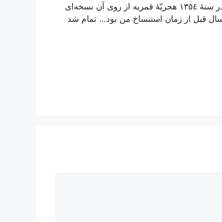
خونسارى یافتم و از ایشان براى استنساخ گرفتم و در سنۀ ١٣٥٤ هجریّۀ قمریه از روى آن نسخه‌اى
 سال قبل از زمان استنساخ من بود… تمام شد