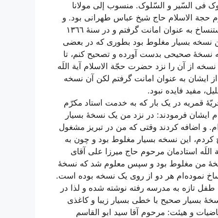
ک فی السّیر و السّلوک. منسوب إلى مولانا
وم حجة الاسلام حاج شیخ عباس طهرانى بود. و
چون براى من بسیار جالب بود از مشارٌ إلیه براى استنساخ به عنوان امانت گرفتم و در سنۀ ١٣٦٦
ین نسخه بسیار مغلوط بود بطورى که در بعضى
م که نسخۀ صحیحى بدست آورده و تصحیح کنم، تا
 از آن را نزد حضرت حجّة الاسلام آیة اللَه
ز ایشان به عنوان امانت‌
گرفتم لکن آن نسخه
ل، مفید فایده نبود.
ام مراجعت از نجف اشرف در سال ١٣٧٦ هجریّۀ قمریه در یک بار که به خدمت استاد مکرّم
دم ایشان فرمودند: در نزد من یک نسخۀ بسیار
 و اضافه کردند وقتى که من در تبریز مشغول
کردم، این نسخه بسیار مغلوط بود و چون به
للَه استادمان مرحوم حاج میرزا على آقاى
 نسخۀ من مغلوط بود و سپس معلوم شد که نسخۀ
اخ نموده‌ام هر دو از روى یک نسخه بوده است.
ل تازه به مدرسه رفته نوشته شده و لذا در
سخۀ بسیار صحیح با خطى بسیار زیبا و کاغذى
ضیات و هیئت: مرحوم آقا سید ابو القاسم