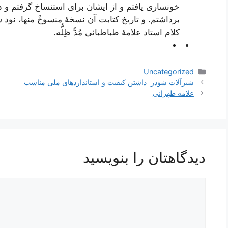
برداشتم. و تاریخ کتابت آن نسخۀ منسوخٌ منها، نود
کلام استاد علامۀ طباطبائى مُدَّ ظِلُّه.
دسته‌ها
Uncategorized
شیرآلات شودر داشتن کیفیت و استانداردهای ملی مناسب
علامه طهرانی
دیدگاهتان را بنویسید
دیدگاه