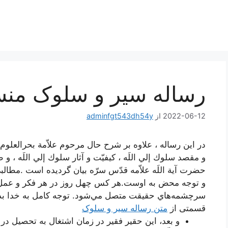
رساله سیر و سلوک منسو
2022-06-12
از
adminfgt543dh54y
در اين‌ رساله‌ ، علاوه‌ بر شرح‌ حال‌ مرحوم‌ علاّمة‌ بحرالعلوم
و مقصد سلوك‌ إلي‌ اللَه‌ ، كيفيّت‌ و آثار سلوك‌ إلي‌ اللَه ، 
حضرت‌ آية‌ اللَه‌ علاّمه‌ قدّس‌ سرّه‌ بيان‌ گرديده‌ است‌ .
و توجه محض به اوست.هر كس چهل روز در هر فكر و عمل خ
سرچشمه‌هاي حقيقت متصل مي‌شود. توجه كامل به خدا بدو
قسمتی از
متن رساله سیر و سلوک
و بعد، این حقیر فقیر در زمان اشتغال به تحصیل در 