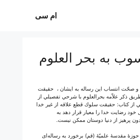
ام سی
ب به بحر العلوم
‌ و صحّت‌ انتساب‌ اين‌ رساله‌ به ايشان ، ‌ حقيقت‌
و طريق‌ ذكر علاّمه بحرالعلوم با شرحي ‌تفصيلي‌ از
مطالبي از كتاب: حقيقت سلوك قطع علاقه از غير خدا
ود رضايت خدا را معيار قرار دهد به
ن پرهيز از دنيا دوستان ممكن نيست.
حوزۀ مقدسۀ علمیّۀ (قم) برخورد به رساله‌اى