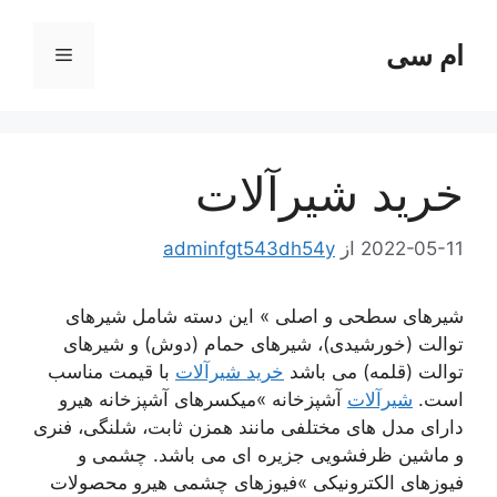
رش
ه
ام سی
فهرست
حتوا
خرید شیرآلات
2022-05-11
از
adminfgt543dh54y
شیرهای سطحی و اصلی » این دسته شامل شیرهای
توالت (خورشیدی)، شیرهای حمام (دوش) و شیرهای
توالت (قلمه) می باشد
خرید شیرآلات
با قیمت مناسب
است.
شیرآلات
آشپزخانه »میکسرهای آشپزخانه هیرو
دارای مدل های مختلفی مانند همزن ثابت، شلنگی، فنری
و ماشین ظرفشویی جزیره ای می باشد. چشمی و
فیوزهای الکترونیکی »فیوزهای چشمی هیرو محصولات