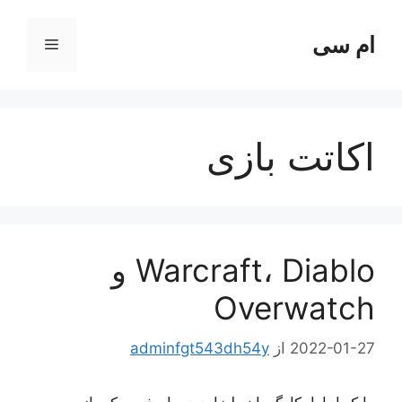
رش
ه
ام سی
فهرست
حتوا
اکاتت بازی
Warcraft، Diablo و
Overwatch
2022-01-27
از
adminfgt543dh54y