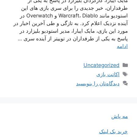
مایک ایبارا، کارگردان بلیزارد در پاسخ به یکی از
طرفداران، خبر جدیدی را برای سری بازی های این
استودیو مانند Warcraft، Diablo و Overwatch در
آینده نزدیک اعلام کرد. به تازگی و طی آخرین اخبار در
مورد این بازی، مایک ایبارا، مدیر استودیو بلیزارد در
پاسخ به یکی از طرفداران در توییتر از آینده سری …
ادامه
دسته‌ها
Uncategorized
برچسب‌ها
اکاتت بازی
دیدگاه‌تان را بنویسید
مه پاش
خرید بک لینک