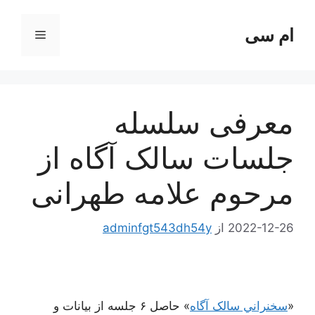
رش
ه
ام سی
فهرست
حتوا
معرفی سلسله
جلسات سالک آگاه از
مرحوم علامه طهرانی
2022-12-26
از
adminfgt543dh54y
«
سخنراني سالک آگاه
» حاصل ۶ جلسه از بیانات و