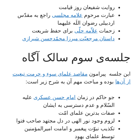
روایت شفیعان روز قیامت
عبارت مرحوم
علامه مجلسی
راجع به مقدّس
اردبیلی رضوان اللَه علیهما
زحمات
علاّمه حلّی
برای حفظ شریعت
داستان مرجعیّت میرزا محمّدحسن شیرازی
جلسه‌ی سوم سالک آگاه
این جلسه پیرامون
مقاصد علمای سوء و حرمت تبعیت
از آن‌ها
بوده و مباحث مهم آن به شرح زیر است:
جو حاکم در زمان
امام حسن عسکری
علیه
السّلام و عدم دسترسی به ایشان
صفات بدترین علمای امّت
لزوم وجود نور الهی در دل مجتهد صاحب فتوا
تکذیب نبوّت پیغمبر و امامت امیرالمؤمنین
توسط علمای یهود