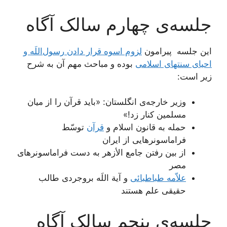
جلسه‌ی چهارم سالک آگاه
این جلسه پیرامون
لزوم اسوه قرار دادن رسول‌اللَه و
احیاى سنت‏هاى اسلامى
بوده و مباحث مهم آن به شرح
زیر است:
وزیر خارجه‌ی انگلستان: «باید قرآن را از میان
مسلمین کنار زد!»
حمله به قانون اسلام و
قرآن
توسّط
فراماسونرهایی از ایران
از بین رفتن جامع الأزهر به دست فراماسونرهای
مصر
علاّمه طباطبائی
و آیة اللَه بروجردی طالب
حقیقی علم هستند
جلسه‌ی پنجم سالک آگاه