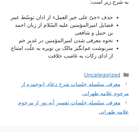
به شرح زیر است:
حذف «حیّ علی خیر العمل» از اذان توسّط عمر
فضایل امیرالمؤمنین علیه السّلام از زبان احمد
بن حنبل و شافعی
نحوه معرفی شدن امیرالمؤمنین در غدیر خم
سرنوشت غم‌انگیز مالک بن نویره به علّت امتناع
از ادای زکات به غاصب خلافت
دسته‌ها
Uncategorized
معرفی سلسله جلسات شرح دعای ابوحمزه از
مرحوم علامه طهرانی
معرفی سلسله جلسات تفسیر آیه نور از مرحوم
علامه طهرانی