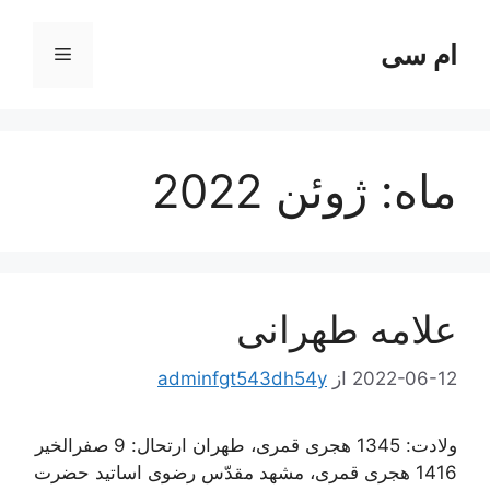
رش
ه
ام سی
فهرست
حتوا
ماه:
ژوئن 2022
علامه طهرانی
2022-06-12
از
adminfgt543dh54y
ولادت: 1345 هجری قمری، طهران ارتحال: 9 صفرالخیر
1416 هجری قمری، مشهد مقدّس رضوی اساتید حضرت