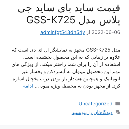
قیمت ساید بای ساید جی
پلاس مدل GSS-K725
2022-06-06
از
adminfgt543dh54y
مدل GSS-K725 مجهز به نمایشگر ال ای دی است که
علاوه بر زیبایی که به این محصول بخشیده است،
استفاده از آن را برای شما راحتتر میکند. از ویژگی های
مهم این محصول میتوان به آبسردکن و یخساز غیر
اتوماتیک و همچنین هشدار باز بودن درب یخچال اشاره
کرد. از مجهز بودن به محفظه ویژه میوه …
ادامه
دسته‌ها
Uncategorized
دیدگاه‌تان را بنویسید